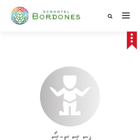
El mejor Ecohotel Bordones de Colombia en el Huila, san José de Isnos, salto de Bordone