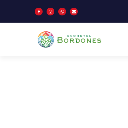
El mejor Ecohotel Bordones de
Colombia en el Huila, san José de
Isnos, salto de Bordones